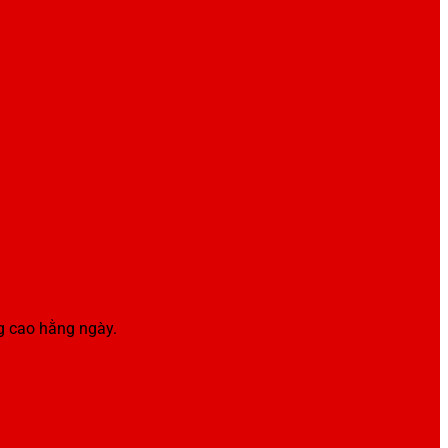
g cao hằng ngày.