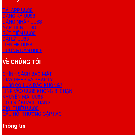
TẢI APP UU88
ĐĂNG KÝ UU88
ĐĂNG NHẬP UU88
NẠP TIỀN UU88
RÚT TIỀN UU88
ĐẠI LÝ UU88
LIÊN HỆ UU88
HƯỚNG DẪN UU88
VỀ CHÚNG TÔI
CHÍNH SÁCH BẢO MẬT
GIẤY PHÉP VÀ PHÁP LÝ
UU88 CÓ LỪA ĐẢO KHÔNG?
LINK VÀO UU88 KHÔNG BỊ CHẶN
KHUYẾN MÃI UU88
HỖ TRỢ KHÁCH HÀNG
GIỚI THIỆU UU88
CÂU HỎI THƯỜNG GẶP FAQ
thông tin