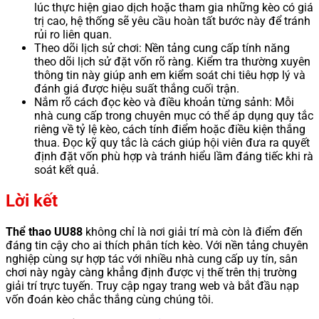
lúc thực hiện giao dịch hoặc tham gia những kèo có giá
trị cao, hệ thống sẽ yêu cầu hoàn tất bước này để tránh
rủi ro liên quan.
Theo dõi lịch sử chơi: Nền tảng cung cấp tính năng
theo dõi lịch sử đặt vốn rõ ràng. Kiểm tra thường xuyên
thông tin này giúp anh em kiểm soát chi tiêu hợp lý và
đánh giá được hiệu suất thắng cuối trận.
Nắm rõ cách đọc kèo và điều khoản từng sảnh: Mỗi
nhà cung cấp trong chuyên mục có thể áp dụng quy tắc
riêng về tỷ lệ kèo, cách tính điểm hoặc điều kiện thắng
thua. Đọc kỹ quy tắc là cách giúp hội viên đưa ra quyết
định đặt vốn phù hợp và tránh hiểu lầm đáng tiếc khi rà
soát kết quả.
Lời kết
Thể thao UU88
không chỉ là nơi giải trí mà còn là điểm đến
đáng tin cậy cho ai thích phân tích kèo. Với nền tảng chuyên
nghiệp cùng sự hợp tác với nhiều nhà cung cấp uy tín, sân
chơi này ngày càng khẳng định được vị thế trên thị trường
giải trí trực tuyến. Truy cập ngay trang web và bắt đầu nạp
vốn đoán kèo chắc thắng cùng chúng tôi.