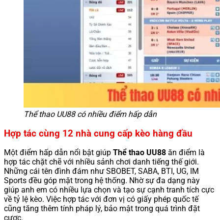
Thể thao UU88 có nhiều điểm hấp dẫn
Hợp tác cùng 12 nhà cung cấp kèo hàng đầu
Một điểm hấp dẫn nổi bật giúp
Thể thao UU88
ăn điểm là
hợp tác chặt chẽ với nhiều sảnh chơi danh tiếng thế giới.
Những cái tên đình đám như SBOBET, SABA, BTI, UG, IM
Sports đều góp mặt trong hệ thống. Nhờ sự đa dạng này
giúp anh em có nhiều lựa chọn và tạo sự cạnh tranh tích cực
về tỷ lệ kèo. Việc hợp tác với đơn vị có giấy phép quốc tế
cũng tăng thêm tính pháp lý, bảo mật trong quá trình đặt
cược.