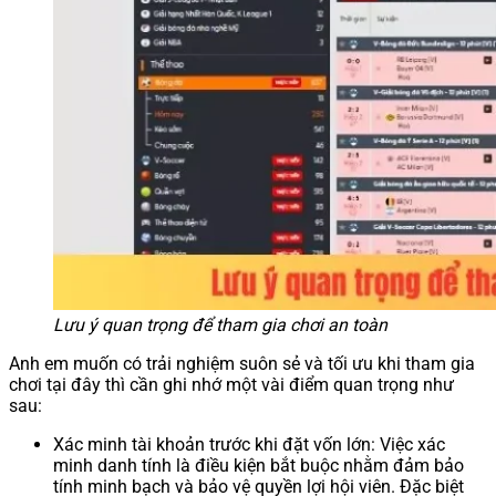
Lưu ý quan trọng để tham gia chơi an toàn
Anh em muốn có trải nghiệm suôn sẻ và tối ưu khi tham gia
chơi tại đây thì cần ghi nhớ một vài điểm quan trọng như
sau:
Xác minh tài khoản trước khi đặt vốn lớn: Việc xác
minh danh tính là điều kiện bắt buộc nhằm đảm bảo
tính minh bạch và bảo vệ quyền lợi hội viên. Đặc biệt