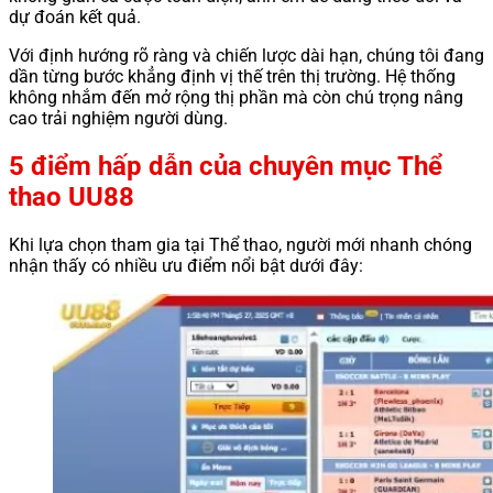
dự đoán kết quả.
Với định hướng rõ ràng và chiến lược dài hạn, chúng tôi đang
dần từng bước khẳng định vị thế trên thị trường. Hệ thống
không nhắm đến mở rộng thị phần mà còn chú trọng nâng
cao trải nghiệm người dùng.
5 điểm hấp dẫn của chuyên mục Thể
thao UU88
Khi lựa chọn tham gia tại Thể thao,
người mới nhanh chóng
nhận thấy có nhiều ưu điểm nổi bật dưới đây: