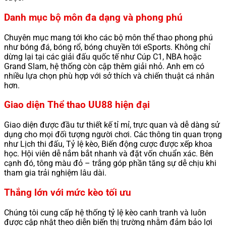
Danh mục bộ môn đa dạng và phong phú
Chuyên mục mang tới kho các bộ môn thể thao phong phú
như bóng đá, bóng rổ, bóng chuyền tới eSports. Không chỉ
dừng lại tại các giải đấu quốc tế như Cúp C1, NBA hoặc
Grand Slam, hệ thống còn cập thêm giải nhỏ. Anh em có
nhiều lựa chọn phù hợp với sở thích và chiến thuật cá nhân
hơn.
Giao diện Thể thao UU88 hiện đại
Giao diện được đầu tư thiết kế tỉ mỉ, trực quan và dễ dàng sử
dụng cho mọi đối tượng người chơi. Các thông tin quan trọng
như Lịch thi đấu, Tỷ lệ kèo, Biến động cược được xếp khoa
học. Hội viên dễ nắm bắt nhanh và đặt vốn chuẩn xác. Bên
cạnh đó, tông màu đỏ – trắng góp phần tăng sự dễ chịu khi
tham gia trải nghiệm lâu dài.
Thắng lớn với mức kèo tối ưu
Chúng tôi cung cấp hệ thống tỷ lệ kèo canh tranh và luôn
được cập nhật theo diễn biến thị trường nhằm đảm bảo lợi