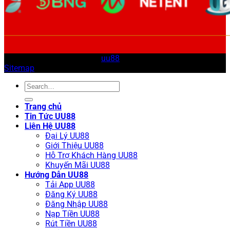
Copyright 2026 © Nhà Cái
uu88
• All rights reserved •
Sitemap
Trang chủ
Tin Tức UU88
Liên Hệ UU88
Đại Lý UU88
Giới Thiệu UU88
Hỗ Trợ Khách Hàng UU88
Khuyến Mãi UU88
Hướng Dẫn UU88
Tải App UU88
Đăng Ký UU88
Đăng Nhập UU88
Nạp Tiền UU88
Rút Tiền UU88