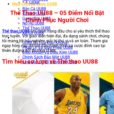
Lời kết
Mẹo Chơi Cá Cược UU88
Bắn Cá UU88
Thể Thao UU88 – 05 Điểm Nổi Bật
Casino UU88
Game Bài UU88
Chinh Phục Người Chơi
Nổ Hũ UU88
Thể Thao UU88
Thể thao UU88
lựa chọn hàng đầu cho ai yêu thích thể thao
Xổ Số UU88
trực tuyến. Với giao diện hiện đại, đa dạng sảnh chơi, chúng
Giải Mã FAQ UU88
tôi mang tới trải nghiệm giải trí thú vị và an toàn. Tham gia
UU88 Có Lừa Đảo Không?
ngay hôm nay để bắt đầu hành trình cá cược đỉnh cao tại
Pháp Lý Và Giấy Phép UU88
thiên đường đổi thưởng UU88.
Điều Khoản Và Điều Kiện UU88
Chính Sách Bảo Mật UU88
Tìm hiểu sơ lược về Thể thao UU88
Link Vào UU88 Không Bị Chặn