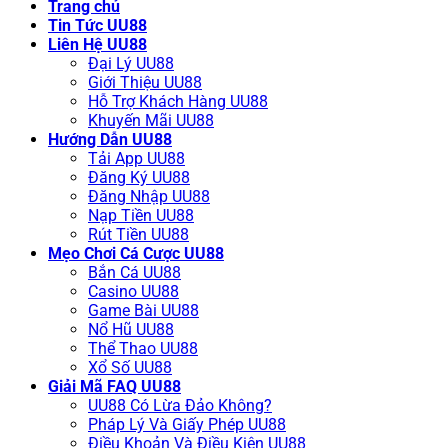
Trang chủ
Tin Tức UU88
Liên Hệ UU88
Đại Lý UU88
Giới Thiệu UU88
Hỗ Trợ Khách Hàng UU88
Khuyến Mãi UU88
Hướng Dẫn UU88
Tải App UU88
Đăng Ký UU88
Đăng Nhập UU88
Nạp Tiền UU88
Rút Tiền UU88
Mẹo Chơi Cá Cược UU88
Bắn Cá UU88
Casino UU88
Game Bài UU88
Nổ Hũ UU88
Thể Thao UU88
Xổ Số UU88
Giải Mã FAQ UU88
UU88 Có Lừa Đảo Không?
Pháp Lý Và Giấy Phép UU88
Điều Khoản Và Điều Kiện UU88