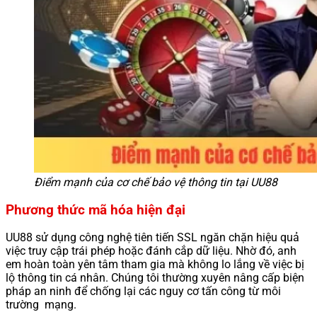
Điểm mạnh của cơ chế bảo vệ thông tin tại UU88
Phương thức mã hóa hiện đại
UU88 sử dụng công nghệ tiên tiến SSL ngăn chặn hiệu quả
việc truy cập trái phép hoặc đánh cắp dữ liệu. Nhờ đó, anh
em hoàn toàn yên tâm tham gia mà không lo lắng về việc bị
lộ thông tin cá nhân. Chúng tôi thường xuyên nâng cấp biện
pháp an ninh để chống lại các nguy cơ tấn công từ môi
trường mạng.