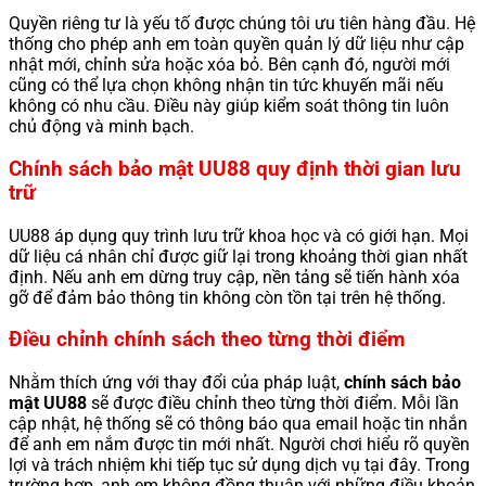
Quyền riêng tư là yếu tố được chúng tôi ưu tiên hàng đầu. Hệ
thống cho phép anh em toàn quyền quản lý dữ liệu như cập
nhật mới, chỉnh sửa hoặc xóa bỏ. Bên cạnh đó, người mới
cũng có thể lựa chọn không nhận tin tức khuyến mãi nếu
không có nhu cầu. Điều này giúp kiểm soát thông tin luôn
chủ động và minh bạch.
Chính sách bảo mật UU88 quy định thời gian lưu
trữ
UU88 áp dụng quy trình lưu trữ khoa học và có giới hạn. Mọi
dữ liệu cá nhân chỉ được giữ lại trong khoảng thời gian nhất
định. Nếu anh em dừng truy cập, nền tảng sẽ tiến hành xóa
gỡ để đảm bảo thông tin không còn tồn tại trên hệ thống.
Điều chỉnh chính sách theo từng thời điểm
Nhằm thích ứng với thay đổi của pháp luật,
chính sách bảo
mật UU88
sẽ được điều chỉnh theo từng thời điểm. Mỗi lần
cập nhật, hệ thống sẽ có thông báo qua email hoặc tin nhắn
để anh em nắm được tin mới nhất. Người chơi hiểu rõ quyền
lợi và trách nhiệm khi tiếp tục sử dụng dịch vụ tại đây. Trong
trường hợp, anh em không đồng thuận với những điều khoản