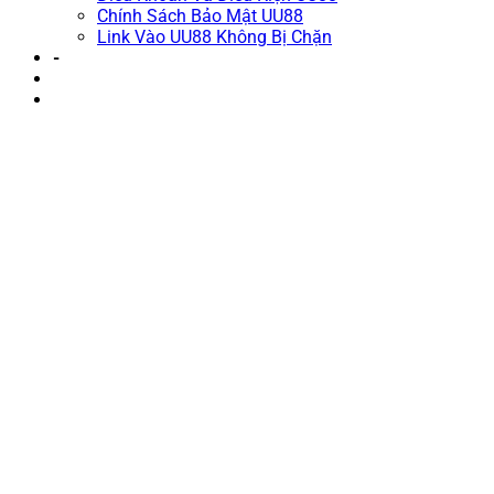
Chính Sách Bảo Mật UU88
Link Vào UU88 Không Bị Chặn
-