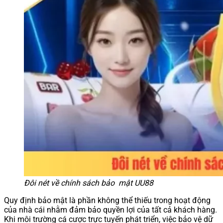
Đôi nét về chính sách bảo mật UU88
Quy định bảo mật là phần không thể thiếu trong hoạt động
của nhà cái nhằm đảm bảo quyền lợi của tất cả khách hàng.
Khi môi trường cá cược trực tuyến phát triển, việc bảo vệ dữ