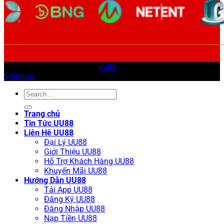
Copyright 2026 © Nhà Cái
uu88
• All rights reserved •
Sitemap
Trang chủ
Tin Tức UU88
Liên Hệ UU88
Đại Lý UU88
Giới Thiệu UU88
Hỗ Trợ Khách Hàng UU88
Khuyến Mãi UU88
Hướng Dẫn UU88
Tải App UU88
Đăng Ký UU88
Đăng Nhập UU88
Nạp Tiền UU88