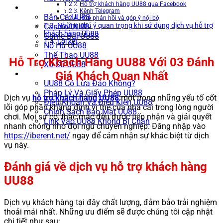
Hỗ trợ khách hàng UU88 qua Facebook
Mẹo Chơi Cá Cược UU88
Kênh Telegram
Bắn Cá UU88
Hộp phản hồi và góp ý nội bộ
Những chú ý quan trọng khi sử dụng dịch vụ hỗ trợ
Casino UU88
khách hàng UU88
Game Bài UU88
Lời kết
Nổ Hũ UU88
Thể Thao UU88
Hỗ Trợ Khách Hàng UU88 Với 03 Đánh
Xổ Số UU88
Giải Mã FAQ UU88
Giá Khách Quan Nhất
UU88 Có Lừa Đảo Không?
Pháp Lý Và Giấy Phép UU88
Dịch vụ
hỗ trợ khách hàng UU88
một trong những yếu tố cốt
Điều Khoản Và Điều Kiện UU88
lõi góp phần khẳng định vị thể của nhà cái trong lòng người
Chính Sách Bảo Mật UU88
chơi. Mọi sự cố, thắc mắc đều được tiếp nhận và giải quyết
Link Vào UU88 Không Bị Chặn
nhanh chóng nhờ đội ngũ chuyên nghiệp. Đăng nhập vào
https://iberent.net/
ngay để cảm nhận sự khác biệt từ dịch
vụ này.
Đánh giá về dịch vụ hỗ trợ khách hàng
UU88
Dịch vụ khách hàng tại đây chất lượng, đảm bảo trải nghiệm
thoải mái nhất. Những ưu điểm sẽ được chúng tôi cập nhật
chi tiết như sau: