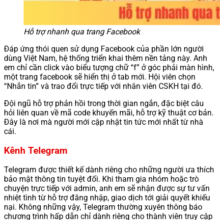
Hỗ trợ nhanh qua trang Facebook
Đáp ứng thói quen sử dụng Facebook của phần lớn người
dùng Việt Nam, hệ thống triển khai thêm nền tảng này. Anh
em chỉ cần click vào biểu tượng chữ “f” ở góc phải màn hình,
một trang facebook sẽ hiển thị ở tab mới. Hội viên chọn
“Nhắn tin” và trao đổi trực tiếp với nhân viên CSKH tại đó.
Đội ngũ hỗ trợ phản hồi trong thời gian ngắn, đặc biệt câu
hỏi liên quan về mã code khuyến mãi, hỗ trợ kỹ thuật cơ bản.
Đây là nơi mà người mới cập nhật tin tức mới nhất từ nhà
cái.
Kênh Telegram
Telegram được thiết kế dành riêng cho những người ưa thích
bảo mật thông tin tuyệt đối. Khi tham gia nhóm hoặc trò
chuyện trực tiếp với admin, anh em sẽ nhận được sự tư vấn
nhiệt tình từ hỗ trợ đăng nhập, giao dịch tới giải quyết khiếu
nại. Không những vậy, Telegram thường xuyên thông báo
chương trình hấp dẫn chỉ dành riêng cho thành viên truy cập