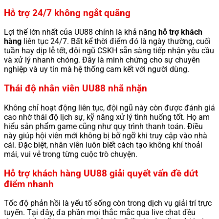
Hỗ trợ 24/7 không ngắt quãng
Lợi thế lớn nhất của UU88 chính là khả năng
hỗ trợ khách
hàng
liên tục 24/7. Bất kể thời điểm đó là ngày thường, cuối
tuần hay dịp lễ tết, đội ngũ CSKH sẵn sàng tiếp nhận yêu cầu
và xử lý nhanh chóng. Đây là minh chứng cho sự chuyên
nghiệp và uy tín mà hệ thống cam kết với người dùng.
Thái độ nhân viên UU88 nhã nhặn
Không chỉ hoạt động liên tục, đội ngũ này còn được đánh giá
cao nhờ thái độ lịch sự, kỹ năng xử lý tình huống tốt. Họ am
hiểu sản phẩm game cũng như quy trình thanh toán. Điều
này giúp hội viên mới không bị bỡ ngỡ khi truy cập vào nhà
cái. Đặc biệt, nhân viên luôn biết cách tạo không khí thoải
mái, vui vẻ trong từng cuộc trò chuyện.
Hỗ trợ khách hàng UU88 giải quyết vấn đề dứt
điểm nhanh
Tốc độ phản hồi là yếu tố sống còn trong dịch vụ giải trí trực
tuyến. Tại đây, đa phần mọi thắc mắc qua live chat đều