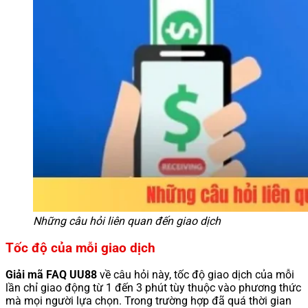
Những câu hỏi liên quan đến giao dịch
Tốc độ của mỗi giao dịch
Giải mã FAQ UU88
về câu hỏi này, tốc độ giao dịch của mỗi
lần chỉ giao động từ 1 đến 3 phút tùy thuộc vào phương thức
mà mọi người lựa chọn. Trong trường hợp đã quá thời gian