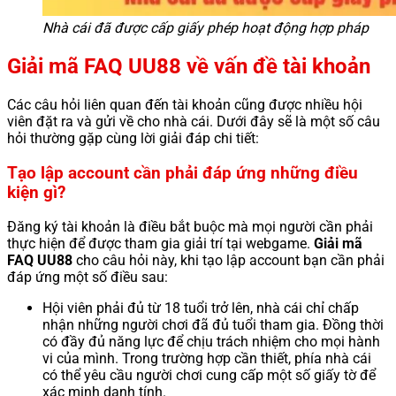
Nhà cái đã được cấp giấy phép hoạt động hợp pháp
Giải mã FAQ UU88 về vấn đề tài khoản
Các câu hỏi liên quan đến tài khoản cũng được nhiều hội
viên đặt ra và gửi về cho nhà cái. Dưới đây sẽ là một số câu
hỏi thường gặp cùng lời giải đáp chi tiết:
Tạo lập account cần phải đáp ứng những điều
kiện gì?
Đăng ký tài khoản là điều bắt buộc mà mọi người cần phải
thực hiện để được tham gia giải trí tại webgame.
Giải mã
FAQ UU88
cho câu hỏi này, khi tạo lập account bạn cần phải
đáp ứng một số điều sau:
Hội viên phải đủ từ 18 tuổi trở lên, nhà cái chỉ chấp
nhận những người chơi đã đủ tuổi tham gia. Đồng thời
có đầy đủ năng lực để chịu trách nhiệm cho mọi hành
vi của mình. Trong trường hợp cần thiết, phía nhà cái
có thể yêu cầu người chơi cung cấp một số giấy tờ để
xác minh danh tính.