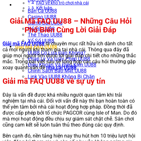
FAQ về kho trò chơi nhà cái
Mẹo Chơi Cá Cược UU88
Kết luận
Bắn Cá UU88
Casino UU88
Giải Mã FAQ UU88 – Những Câu Hỏi
Game Bài UU88
Phổ Biến Cùng Lời Giải Đáp
Nổ Hũ UU88
Thể Thao UU88
Xổ Số UU88
Giải mã FAQ UU88
là chuyên mục rất hữu ích dành cho tất
Giải Mã FAQ UU88
cả mọi người khi tham gia tại nhà cái. Thông qua đây đã
UU88 Có Lừa Đảo Không?
giúp mọi người tìm được lời giải đáp chi tiết cho những thắc
Pháp Lý Và Giấy Phép UU88
mắc. Trong bài viết sau sẽ tổng hợp các câu hỏi thường gặp
Điều Khoản Và Điều Kiện UU88
xoay quanh vấn đề
nhà cái UU88
.
Chính Sách Bảo Mật UU88
Link Vào UU88 Không Bị Chặn
Giải mã FAQ UU88 về sự uy tín
Đây là vấn đề được khá nhiều người quan tâm khi trải
nghiệm tại nhà cái. Đối với vấn đề này thì bạn hoàn toàn có
thể yên tâm bởi nhà cái hoạt động hợp pháp. Đồng thời đã
được cấp phép bởi tổ chức PAGCOR cùng Isle of Man. Do đó
mà mọi hoạt động đều chịu sự giám sát chặt chẽ. Sân chơi
cũng cam kết sẽ luôn tuân thủ theo đúng các quy định.
Bên cạnh đó, nền tảng hiện nay thu hút hơn 10 triệu lượt hội