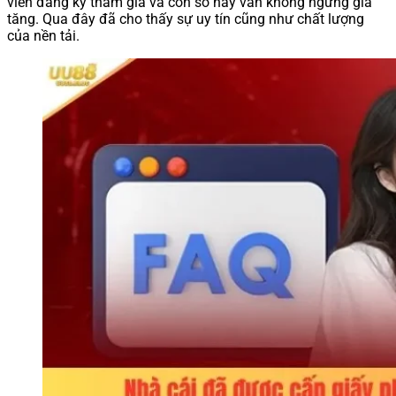
viên đăng ký tham gia và còn số này vẫn không ngừng gia
tăng. Qua đây đã cho thấy sự uy tín cũng như chất lượng
của nền tải.