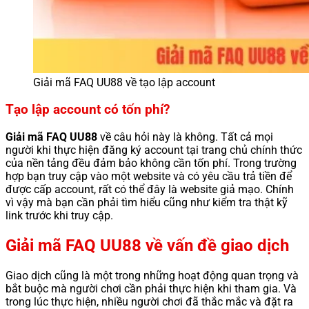
Giải mã FAQ UU88 về tạo lập account
Tạo lập account có tốn phí?
Giải mã FAQ UU88
về câu hỏi này là không. Tất cả mọi
người khi thực hiện đăng ký account tại trang chủ chính thức
của nền tảng đều đảm bảo không cần tốn phí. Trong trường
hợp bạn truy cập vào một website và có yêu cầu trả tiền để
được cấp account, rất có thể đây là website giả mạo. Chính
vì vậy mà bạn cần phải tìm hiểu cũng như kiểm tra thật kỹ
link trước khi truy cập.
Giải mã FAQ UU88 về vấn đề giao dịch
Giao dịch cũng là một trong những hoạt động quan trọng và
bắt buộc mà người chơi cần phải thực hiện khi tham gia. Và
trong lúc thực hiện, nhiều người chơi đã thắc mắc và đặt ra