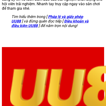
hội viên trải nghiệm. Nhanh tay truy cập ngay vào sân chơi
để tham gia nhé.
Tìm hiểu thêm trong [
Pháp lý và giấy phép
UU88
] và đừng quên đọc tiếp [
Điều khoản và
điều kiện UU88
] để nắm trọn nội dung!