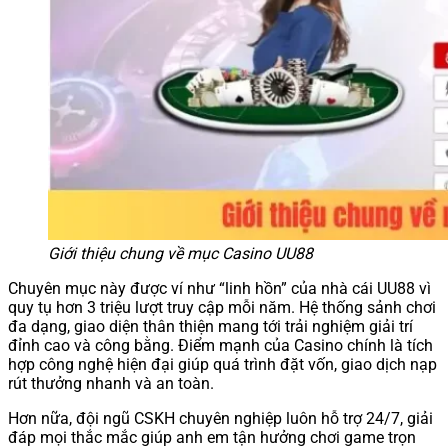
Giới thiệu chung về mục Casino UU88
Chuyên mục này được ví như “linh hồn” của nhà cái UU88 vì
quy tụ hơn 3 triệu lượt truy cập mỗi năm. Hệ thống sảnh chơi
đa dạng, giao diện thân thiện mang tới trải nghiệm giải trí
đỉnh cao và công bằng. Điểm mạnh của Casino chính là tích
hợp công nghệ hiện đại giúp quá trình đặt vốn, giao dịch nạp
rút thưởng nhanh và an toàn.
Hơn nữa, đội ngũ CSKH chuyên nghiệp luôn hỗ trợ 24/7, giải
đáp mọi thắc mắc giúp anh em tận hưởng chơi game trọn