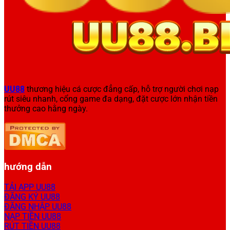
UU88
thương hiệu cá cược đẳng cấp, hỗ trợ người chơi nạp
rút siêu nhanh, cổng game đa dạng, đặt cược lớn nhận tiền
thưởng cao hằng ngày.
hướng dẫn
TẢI APP UU88
ĐĂNG KÝ UU88
ĐĂNG NHẬP UU88
NẠP TIỀN UU88
RÚT TIỀN UU88