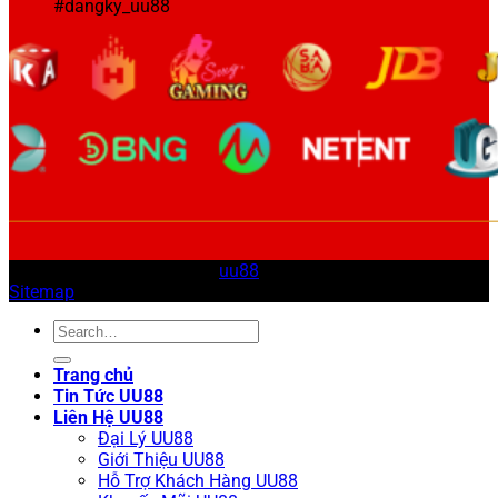
#dangky_uu88
Copyright 2026 © Nhà Cái
uu88
• All rights reserved •
Sitemap
Trang chủ
Tin Tức UU88
Liên Hệ UU88
Đại Lý UU88
Giới Thiệu UU88
Hỗ Trợ Khách Hàng UU88