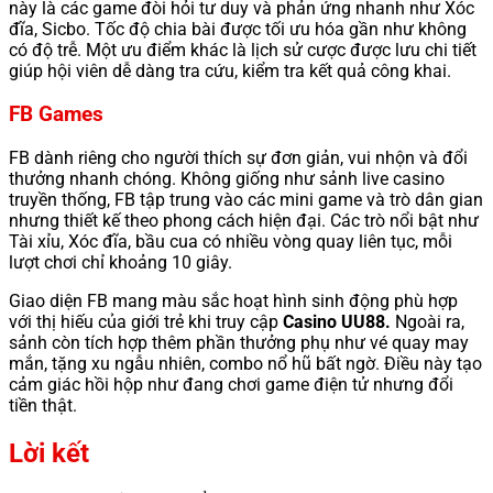
này là các game đòi hỏi tư duy và phản ứng nhanh như Xóc
đĩa, Sicbo. Tốc độ chia bài được tối ưu hóa gần như không
có độ trễ. Một ưu điểm khác là lịch sử cược được lưu chi tiết
giúp hội viên dễ dàng tra cứu, kiểm tra kết quả công khai.
FB Games
FB dành riêng cho người thích sự đơn giản, vui nhộn và đổi
thưởng nhanh chóng. Không giống như sảnh live casino
truyền thống, FB tập trung vào các mini game và trò dân gian
nhưng thiết kế theo phong cách hiện đại. Các trò nổi bật như
Tài xỉu, Xóc đĩa, bầu cua có nhiều vòng quay liên tục, mỗi
lượt chơi chỉ khoảng 10 giây.
Giao diện FB mang màu sắc hoạt hình sinh động phù hợp
với thị hiếu của giới trẻ khi truy cập
Casino UU88.
Ngoài ra,
sảnh còn tích hợp thêm phần thưởng phụ như vé quay may
mắn, tặng xu ngẫu nhiên, combo nổ hũ bất ngờ. Điều này tạo
cảm giác hồi hộp như đang chơi game điện tử nhưng đổi
tiền thật.
Lời kết