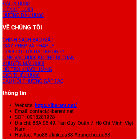
ĐẠI LÝ UU88
LIÊN HỆ UU88
HƯỚNG DẪN UU88
VỀ CHÚNG TÔI
CHÍNH SÁCH BẢO MẬT
GIẤY PHÉP VÀ PHÁP LÝ
UU88 CÓ LỪA ĐẢO KHÔNG?
LINK VÀO UU88 KHÔNG BỊ CHẶN
KHUYẾN MÃI UU88
HỖ TRỢ KHÁCH HÀNG
GIỚI THIỆU UU88
CÂU HỎI THƯỜNG GẶP FAQ
thông tin
Website:
https://iberent.net/
Email:
contact@iberent.net
SĐT: 0918281928
Địa chỉ: 88A Số 49, Tân Quy, Quận 7, Hồ Chí Minh, Việt
Nam
Hastag: #uu88 #link_uu88 #trangchu_uu88