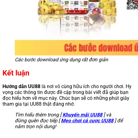
Các bước download ứng dụng rất đơn giản
Kết luận
Hướng dẫn UU88
là nơi vô cùng hữu ích cho người chơi. Hy
vọng các thông tin được đề cập trong bài viết đã giúp bạn
đọc hiểu hơn về mục này. Chúc bạn sẽ có những phút giây
tham gia tại UU88 thật đáng nhớ.
Tìm hiểu thêm trong [
Khuyến mãi UU88
] và
đừng quên đọc tiếp [
Mẹo chơi cá cược UU88
] để
nắm trọn nội dung!