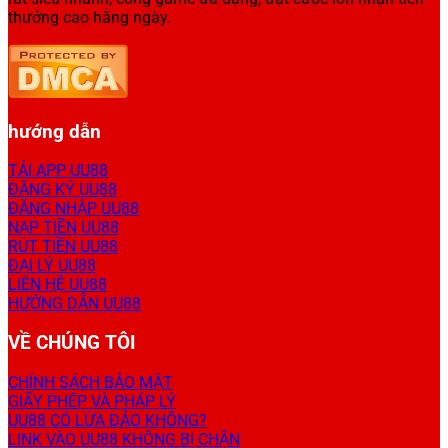
thưởng cao hằng ngày.
hướng dẫn
TẢI APP UU88
ĐĂNG KÝ UU88
ĐĂNG NHẬP UU88
NẠP TIỀN UU88
RÚT TIỀN UU88
ĐẠI LÝ UU88
LIÊN HỆ UU88
HƯỚNG DẪN UU88
VỀ CHÚNG TÔI
CHÍNH SÁCH BẢO MẬT
GIẤY PHÉP VÀ PHÁP LÝ
UU88 CÓ LỪA ĐẢO KHÔNG?
LINK VÀO UU88 KHÔNG BỊ CHẶN