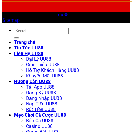
Copyright 2026 © Nhà Cái
uu88
• All rights reserved •
Sitemap
Trang chủ
Tin Tức UU88
Liên Hệ UU88
Đại Lý UU88
Giới Thiệu UU88
Hỗ Trợ Khách Hàng UU88
Khuyến Mãi UU88
Hướng Dẫn UU88
Tải App UU88
Đăng Ký UU88
Đăng Nhập UU88
Nạp Tiền UU88
Rút Tiền UU88
Mẹo Chơi Cá Cược UU88
Bắn Cá UU88
Casino UU88
Game Bài UU88