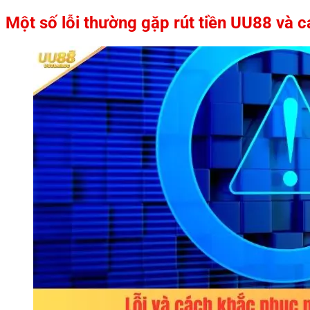
Một số lỗi thường gặp rút tiền UU88 và 