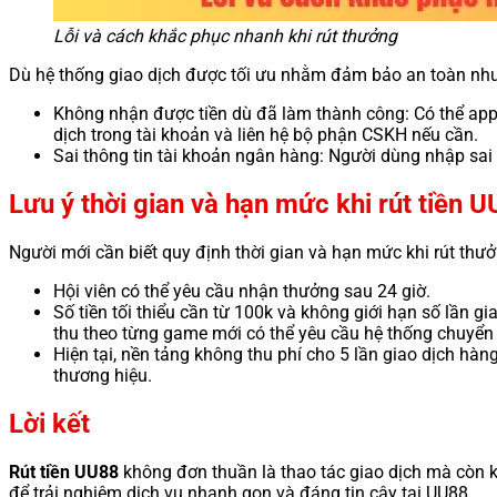
Lỗi và cách khắc phục nhanh khi rút thưởng
Dù hệ thống giao dịch được tối ưu nhằm đảm bảo an toàn như
Không nhận được tiền dù đã làm thành công: Có thể app n
dịch trong tài khoản và liên hệ bộ phận CSKH nếu cần.
Sai thông tin tài khoản ngân hàng: Người dùng nhập sai s
Lưu ý thời gian và hạn mức khi rút tiền 
Người mới cần biết quy định thời gian và hạn mức khi rút thưở
Hội viên có thể yêu cầu nhận thưởng sau 24 giờ.
Số tiền tối thiểu cần từ 100k và không giới hạn số lần g
thu theo từng game mới có thể yêu cầu hệ thống chuyển 
Hiện tại, nền tảng không thu phí cho 5 lần giao dịch hàng
thương hiệu.
Lời kết
Rút tiền UU88
không đơn thuần là thao tác giao dịch mà còn k
để trải nghiệm dịch vụ nhanh gọn và đáng tin cậy tại UU88.