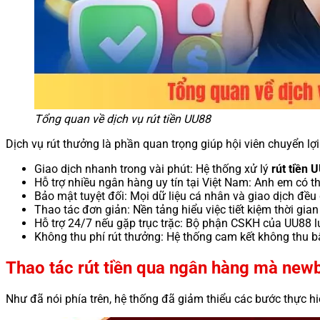
Tổng quan về dịch vụ rút tiền UU88
Dịch vụ rút thưởng là phần quan trọng giúp hội viên chuyển 
Giao dịch nhanh trong vài phút: Hệ thống xử lý
rút tiền
Hỗ trợ nhiều ngân hàng uy tín tại Việt Nam: Anh em có
Bảo mật tuyệt đối: Mọi dữ liệu cá nhân và giao dịch đều
Thao tác đơn giản: Nền tảng hiểu việc tiết kiệm thời gia
Hỗ trợ 24/7 nếu gặp trục trặc: Bộ phận CSKH của UU88 luô
Không thu phí rút thưởng: Hệ thống cam kết không thu bấ
Thao tác rút tiền qua ngân hàng mà newb
Như đã nói phía trên, hệ thống đã giảm thiểu các bước thực h