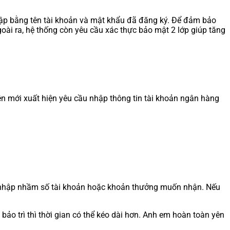
nhập bằng tên tài khoản và mật khẩu đã đăng ký. Để đảm bảo
goài ra, hệ thống còn yêu cầu xác thực bảo mật 2 lớp giúp tăng
iện mới xuất hiện yêu cầu nhập thông tin tài khoản ngân hàng
ng nhập nhầm số tài khoản hoặc khoản thưởng muốn nhận. Nếu
bảo trì thì thời gian có thể kéo dài hơn. Anh em hoàn toàn yên