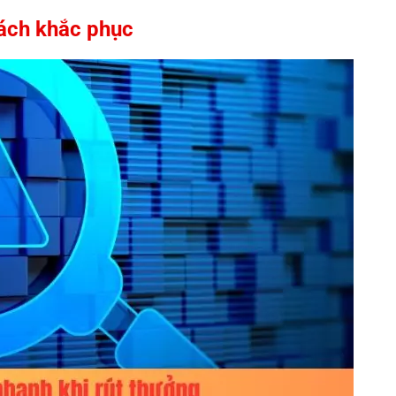
cách khắc phục