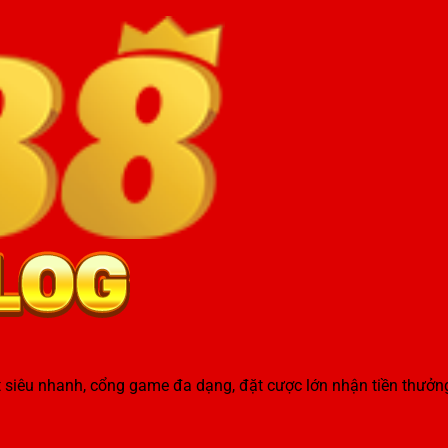
t siêu nhanh, cổng game đa dạng, đặt cược lớn nhận tiền thưởn