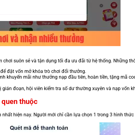
 chơi suôn sẻ và tận dụng tối đa ưu đãi từ hệ thống. Những thời
t để đặt vốn mở khóa trò chơi đổi thưởng.
ình khuyến mãi như thưởng nạp đầu tiên, hoàn tiền, tặng mã cod
gián đoạn, hội viên kiểm tra số dư thường xuyên và nạp vốn kh
 quen thuộc
n nhất hiện nay. Người mới chỉ cần lựa chọn 1 trong 3 hình thức