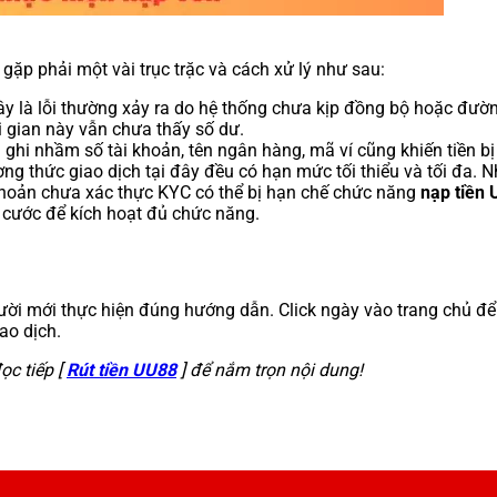
 gặp phải một vài trục trặc và cách xử lý như sau:
ây là lỗi thường xảy ra do hệ thống chưa kịp đồng bộ hoặc đườ
i gian này vẫn chưa thấy số dư.
 ghi nhầm số tài khoản, tên ngân hàng, mã ví cũng khiến tiền bị t
thức giao dịch tại đây đều có hạn mức tối thiểu và tối đa. Nh
khoản chưa xác thực KYC có thể bị hạn chế chức năng
nạp tiền
 cước để kích hoạt đủ chức năng.
ười mới thực hiện đúng hướng dẫn. Click ngày vào trang chủ để 
ao dịch.
ọc tiếp [
Rút tiền UU88
] để nắm trọn nội dung!