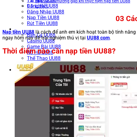
Tải App UU88
Một vài lỗi thường gặp khi thực hiện nạp tiền UU88
Đăng Ký UU88
Lời kết
Đăng Nhập UU88
03 Cá
Nạp Tiền UU88
Rút Tiền UU88
Mẹo Chơi Cá Cược UU88
Nạp tiền UU88
là cách để anh em kích hoạt toàn bộ tính năng g
Bắn Cá UU88
ngay hôm nay để trải nghiệm thú vị tại
UU88 com
.
Casino UU88
Game Bài UU88
Thời điểm nào cần nạp tiền UU88?
Nổ Hũ UU88
Thể Thao UU88
Xổ Số UU88
Giải Mã FAQ UU88
UU88 Có Lừa Đảo Không?
Pháp Lý Và Giấy Phép UU88
Điều Khoản Và Điều Kiện UU88
Chính Sách Bảo Mật UU88
Link Vào UU88 Không Bị Chặn