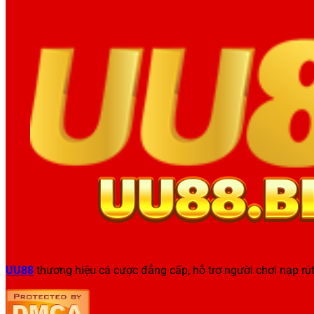
UU88
thương hiệu cá cược đẳng cấp, hỗ trợ người chơi nạp rú