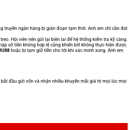
ng truyền ngân hàng bị gián đoạn tạm thời. Anh em chỉ cần đợi
reo. Hội viên nên gửi lại biên lai để hệ thống kiểm tra kỹ càng.
ập số tiền không hợp lệ cũng khiến bill không thực hiện được.
 UU88
hoặc bị tạm giữ tiền cho tới khi xác minh xong. Anh em
bắt đầu gửi vốn và nhận nhiều khuyến mãi giá trị mọi lúc mọi