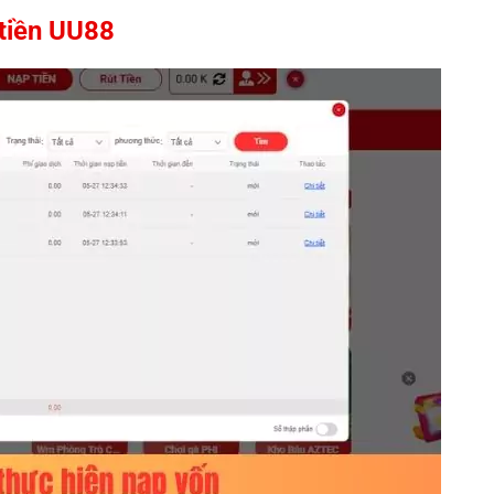
 tiền UU88