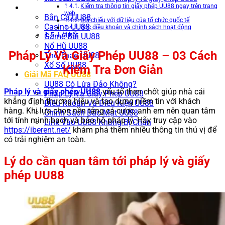
Kiểm tra thông tin giấy phép UU88 ngay trên trang
Mẹo Chơi Cá Cược UU88
web
Bắn Cá UU88
Đối chiếu với dữ liệu của tổ chức quốc tế
Casino UU88
Đọc điều khoản và chính sách hoạt động
Lời kết
Game Bài UU88
Nổ Hũ UU88
Pháp Lý Và Giấy Phép UU88 – 03 Cách
Thể Thao UU88
Xổ Số UU88
Kiểm Tra Đơn Giản
Giải Mã FAQ UU88
UU88 Có Lừa Đảo Không?
Pháp lý và giấy phép UU88
yếu tố then chốt giúp nhà cái
Pháp Lý Và Giấy Phép UU88
khẳng định thương hiệu và tạo dựng niềm tin với khách
Điều Khoản Và Điều Kiện UU88
hàng. Khi lựa chọn nền tảng cá cược, anh em nên quan tâm
Chính Sách Bảo Mật UU88
tới tính minh bạch và bảo hộ pháp lý. Hãy truy cập vào
Link Vào UU88 Không Bị Chặn
https://iberent.net/
khám phá thêm nhiều thông tin thú vị để
có trải nghiệm an toàn.
Lý do cần quan tâm tới pháp lý và giấy
phép UU88