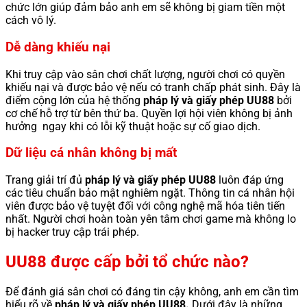
chức lớn giúp đảm bảo anh em sẽ không bị giam tiền một
cách vô lý.
Dễ dàng khiếu nại
Khi truy cập vào sân chơi chất lượng, người chơi có quyền
khiếu nại và được bảo vệ nếu có tranh chấp phát sinh. Đây là
điểm cộng lớn của hệ thống
pháp lý và giấy phép UU88
bởi
cơ chế hỗ trợ từ bên thứ ba. Quyền lợi hội viên không bị ảnh
hưởng ngay khi có lỗi kỹ thuật hoặc sự cố giao dịch.
Dữ liệu cá nhân không bị mất
Trang giải trí đủ
pháp lý và giấy phép UU88
luôn đáp ứng
các tiêu chuẩn bảo mật nghiêm ngặt. Thông tin cá nhân hội
viên được bảo vệ tuyệt đối với công nghệ mã hóa tiên tiến
nhất. Người chơi hoàn toàn yên tâm chơi game mà không lo
bị hacker truy cập trái phép.
UU88 được cấp bởi tổ chức nào?
Để đánh giá sân chơi có đáng tin cậy không, anh em cần tìm
hiểu rõ về
pháp lý và giấy phép UU88.
Dưới đây là những