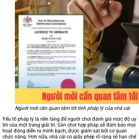
Người mới cần quan tâm tới tính pháp lý của nhà cái
Yếu tố pháp lý là nền tảng để người chơi đánh giá mức độ uy
tín của một trang giải trí. Sân chơi hợp pháp sẽ đảm bảo mọi
hoạt động diễn ra minh bạch, được giám sát bởi cơ quan
chức năng. Hơn nữa, nhà cái có giấy phép rõ ràng sẽ hạn chế