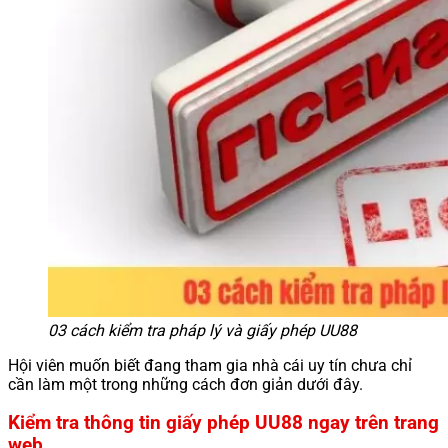
03 cách kiểm tra pháp lý và giấy phép UU88
Hội viên muốn biết đang tham gia nhà cái uy tín chưa chỉ
cần làm một trong những cách đơn giản dưới đây.
Kiểm tra thông tin giấy phép UU88 ngay trên trang
web