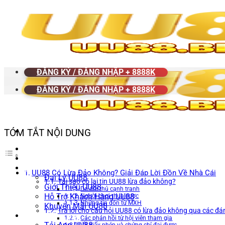
Bỏ
qua
nội
dung
ĐĂNG KÝ / ĐĂNG NHẬP + 8888K
ĐĂNG KÝ / ĐĂNG NHẬP + 8888K
TÓM TẮT NỘI DUNG
Trang chủ
Tin Tức UU88
Liên Hệ UU88
UU88 Có Lừa Đảo Không? Giải Đáp Lời Đồn Về Nhà Cái
Đại Lý UU88
Tại sao có lại tin UU88 lừa đảo không?
Giới Thiệu UU88
Do đối thủ cạnh tranh
Hỗ Trợ Khách Hàng UU88
Người chơi thua cược
Những tin đồn từ MXH
Khuyến Mãi UU88
Trả lời cho câu hỏi UU88 có lừa đảo không qua các đá
Hướng Dẫn UU88
Các phản hồi từ hội viên tham gia