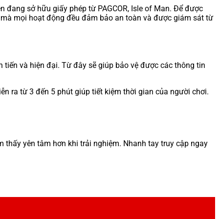
ện đang sở hữu giấy phép từ PAGCOR, Isle of Man. Để được
 đó mà mọi hoạt động đều đảm bảo an toàn và được giám sát từ
 tiến và hiện đại. Từ đây sẽ giúp bảo vệ được các thông tin
n ra từ 3 đến 5 phút giúp tiết kiệm thời gian của người chơi.
 thấy yên tâm hơn khi trải nghiệm. Nhanh tay truy cập ngay