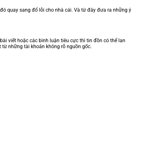
đó quay sang đổ lỗi cho nhà cái. Và từ đây đưa ra những ý
i viết hoặc các bình luận tiêu cực thì tin đồn có thể lan
 từ những tài khoản không rõ nguồn gốc.