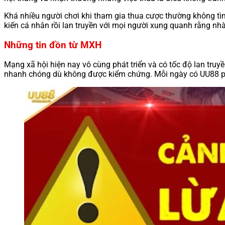
Khá nhiều người chơi khi tham gia thua cược thường không tì
kiến cá nhân rồi lan truyền với mọi người xung quanh rằng nhà
Những tin đồn từ MXH
Mạng xã hội hiện nay vô cùng phát triển và có tốc độ lan truyề
nhanh chóng dù không được kiểm chứng. Mỗi ngày có UU88 phả