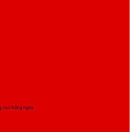
g cao hằng ngày.