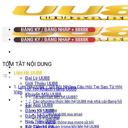
Bỏ
qua
nội
dung
ĐĂNG KÝ / ĐĂNG NHẬP + 8888K
ĐĂNG KÝ / ĐĂNG NHẬP + 8888K
Trang chủ
TÓM TẮT NỘI DUNG
Tin Tức UU88
Liên Hệ UU88
Đại Lý UU88
Giới Thiệu UU88
Liên Hệ UU88 – Gỡ Rối Những Câu Hỏi Tại Sao Từ Hội
Hỗ Trợ Khách Hàng UU88
Viên
Khuyến Mãi UU88
Tại sao cần liên hệ UU88?
Hướng Dẫn UU88
Các phương thức liên hệ UU88 mà nhà cái đang hỗ
Tải App UU88
trợ
Đăng Ký UU88
Hotline
Liên hệ UU88 qua email
Đăng Nhập UU88
Live chat
Nạp Tiền UU88
Kết nối thông qua mạng xã hội
Rút Tiền UU88
Các chú ý quan trọng khi liên hệ UU88