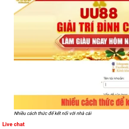
Nhiều cách thức để kết nối với nhà cái
Live chat