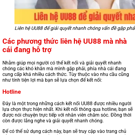
Liên hệ UU88 để giải quyết nhanh chóng vấn đề gặp phả
Các phương thức liên hệ UU88 mà nhà
cái đang hỗ trợ
Nhằm giúp mọi người có thể kết nối và giải quyết nhanh
chóng các khó khăn mà mình gặp phải, phía nhà cái đang
cung cấp khá nhiều cách thức. Tùy thuộc vào nhu cầu cũng
như tính tiện lợi mà bạn sẽ lựa chọn để kết nối:
Hotline
Đây là một trong những cách kết nối UU88 được nhiều người
lựa chọn thực hiện nhất. Khi kết nối thông qua hotline, bạn sẽ
được nói chuyện trực tiếp với nhân viên chăm sóc. Đồng thời
còn được lắng nghe và giải quyết nhanh chóng.
Để có thể sử dụng cách này, bạn sẽ truy cập vào trang chủ