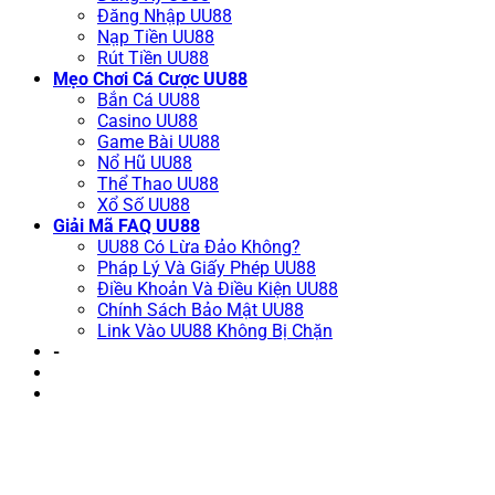
Đăng Nhập UU88
Nạp Tiền UU88
Rút Tiền UU88
Mẹo Chơi Cá Cược UU88
Bắn Cá UU88
Casino UU88
Game Bài UU88
Nổ Hũ UU88
Thể Thao UU88
Xổ Số UU88
Giải Mã FAQ UU88
UU88 Có Lừa Đảo Không?
Pháp Lý Và Giấy Phép UU88
Điều Khoản Và Điều Kiện UU88
Chính Sách Bảo Mật UU88
Link Vào UU88 Không Bị Chặn
-