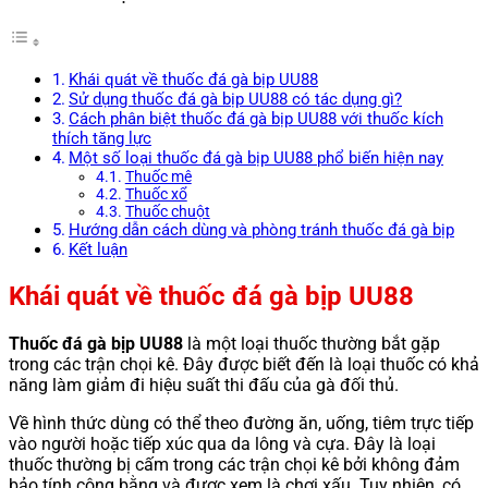
Khái quát về thuốc đá gà bịp UU88
Sử dụng thuốc đá gà bịp UU88 có tác dụng gì?
Cách phân biệt thuốc đá gà bịp UU88 với thuốc kích
thích tăng lực
Một số loại thuốc đá gà bịp UU88 phổ biến hiện nay
Thuốc mê
Thuốc xổ
Thuốc chuột
Hướng dẫn cách dùng và phòng tránh thuốc đá gà bịp
Kết luận
Khái quát về thuốc đá gà bịp UU88
Thuốc đá gà bịp UU88
là một loại thuốc thường bắt gặp
trong các trận chọi kê. Đây được biết đến là loại thuốc có khả
năng làm giảm đi hiệu suất thi đấu của gà đối thủ.
Về hình thức dùng có thể theo đường ăn, uống, tiêm trực tiếp
vào người hoặc tiếp xúc qua da lông và cựa. Đây là loại
thuốc thường bị cấm trong các trận chọi kê bởi không đảm
bảo tính công bằng và được xem là chơi xấu. Tuy nhiên, có