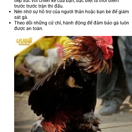
tiếp xúc với chiến kê của bạn, đặc biệt là thời điểm
trước trước trận thi đấu.
Nên nhờ sự hỗ trợ của người thân hoặc bạn bè để giám
sát gà.
Theo dõi những cử chỉ, hành động để đảm bảo gà luôn
được an toàn.