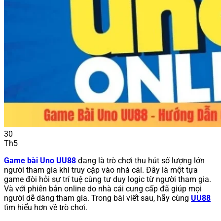
Mẹo Chơi Cá Cược UU88
Bắn Cá UU88
Casino UU88
Game Bài UU88
Nổ Hũ UU88
Thể Thao UU88
Xổ Số UU88
Giải Mã FAQ UU88
UU88 Có Lừa Đảo Không?
Pháp Lý Và Giấy Phép UU88
Điều Khoản Và Điều Kiện UU88
Chính Sách Bảo Mật UU88
Link Vào UU88 Không Bị Chặn
30
Th5
Game bài Uno UU88
đang là trò chơi thu hút số lượng lớn
người tham gia khi truy cập vào nhà cái. Đây là một tựa
game đòi hỏi sự trí tuệ cùng tư duy logic từ người tham gia.
Và với phiên bản online do nhà cái cung cấp đã giúp mọi
người dễ dàng tham gia. Trong bài viết sau, hãy cùng
UU88
tìm hiểu hơn về trò chơi.