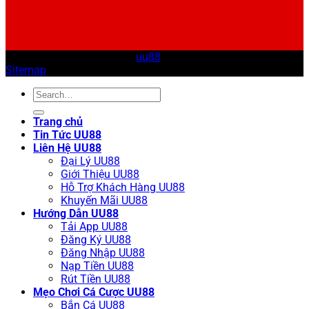
Copyright 2026 © Nhà Cái
uu88
• All rights reserved •
Sitemap
Trang chủ
Tin Tức UU88
Liên Hệ UU88
Đại Lý UU88
Giới Thiệu UU88
Hỗ Trợ Khách Hàng UU88
Khuyến Mãi UU88
Hướng Dẫn UU88
Tải App UU88
Đăng Ký UU88
Đăng Nhập UU88
Nạp Tiền UU88
Rút Tiền UU88
Mẹo Chơi Cá Cược UU88
Bắn Cá UU88