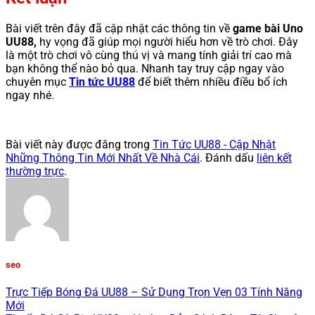
Bài viết trên đây đã cập nhật các thông tin về
game bài Uno
UU88,
hy vọng đã giúp mọi người hiểu hơn về trò chơi. Đây
là một trò chơi vô cùng thú vị và mang tính giải trí cao mà
bạn không thể nào bỏ qua. Nhanh tay truy cập ngay vào
chuyên mục
Tin tức UU88
để biết thêm nhiều điều bổ ích
ngay nhé.
Bài viết này được đăng trong
Tin Tức UU88 - Cập Nhật
Những Thông Tin Mới Nhất Về Nhà Cái
. Đánh dấu
liên kết
thường trực
.
seo
Trực Tiếp Bóng Đá UU88 – Sử Dụng Trọn Vẹn 03 Tính Năng
Mới