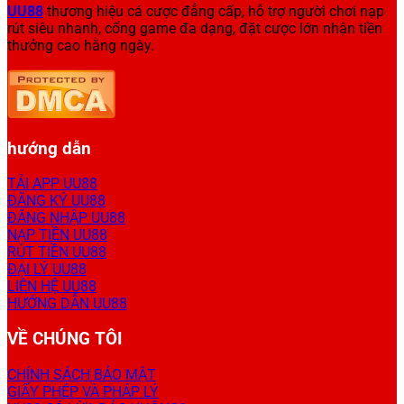
UU88
thương hiệu cá cược đẳng cấp, hỗ trợ người chơi nạp
rút siêu nhanh, cổng game đa dạng, đặt cược lớn nhận tiền
thưởng cao hằng ngày.
hướng dẫn
TẢI APP UU88
ĐĂNG KÝ UU88
ĐĂNG NHẬP UU88
NẠP TIỀN UU88
RÚT TIỀN UU88
ĐẠI LÝ UU88
LIÊN HỆ UU88
HƯỚNG DẪN UU88
VỀ CHÚNG TÔI
CHÍNH SÁCH BẢO MẬT
GIẤY PHÉP VÀ PHÁP LÝ