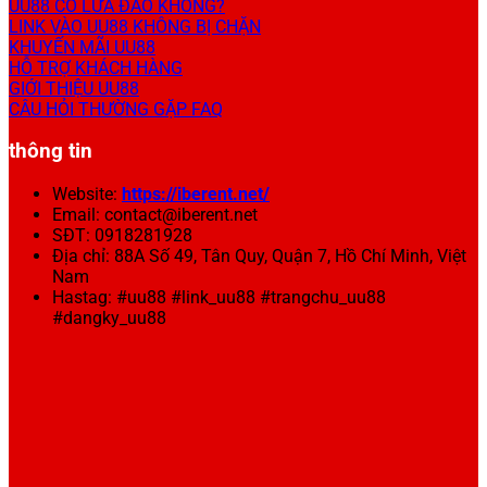
UU88 CÓ LỪA ĐẢO KHÔNG?
LINK VÀO UU88 KHÔNG BỊ CHẶN
KHUYẾN MÃI UU88
HỖ TRỢ KHÁCH HÀNG
GIỚI THIỆU UU88
CÂU HỎI THƯỜNG GẶP FAQ
thông tin
Website:
https://iberent.net/
Email:
contact@iberent.net
SĐT: 0918281928
Địa chỉ: 88A Số 49, Tân Quy, Quận 7, Hồ Chí Minh, Việt
Nam
Hastag: #uu88 #link_uu88 #trangchu_uu88
#dangky_uu88