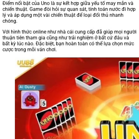
Điểm nổi bật của Uno là sự kết hợp giữa yếu tố may mắn và
chiến thuật. Game đòi hỏi sự quan sát, tính toán nước đi hợp
lý và áp dụng một vài chiến thuật để loại đối thủ nhanh
chóng.
Với hình thức online như nhà cái cung cấp đã giúp mọi người
thuận tiên tham gia cũng như trải nghiệm ở bất cứ đâu và
bất kỳ lúc nào. Đặc biệt, bạn hoàn toàn có thể lựa chọn mức
cược trong mỗi ván chơi.